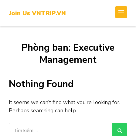
Skip
to
Join Us VNTRIP.VN
content
(Press
Enter)
Phòng ban:
Executive
Management
Nothing Found
It seems we can’t find what you’re looking for.
Perhaps searching can help.
Tìm
kiếm