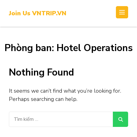
Skip
to
Join Us VNTRIP.VN
content
(Press
Enter)
Phòng ban:
Hotel Operations
Nothing Found
It seems we can’t find what you’re looking for.
Perhaps searching can help.
Tìm
kiếm
cho: