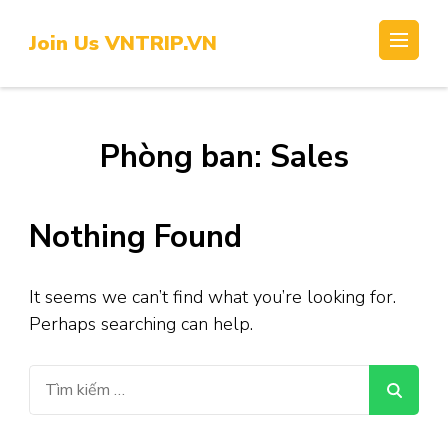
Skip
to
Join Us VNTRIP.VN
content
(Press
Enter)
Phòng ban:
Sales
Nothing Found
It seems we can’t find what you’re looking for.
Perhaps searching can help.
Tìm
kiếm
cho: