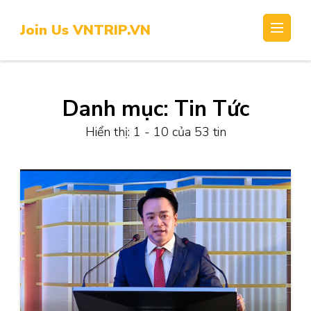
Skip
to
Join Us VNTRIP.VN
content
(Press
Enter)
Danh mục:
Tin Tức
Hiển thị: 1 - 10 của 53 tin