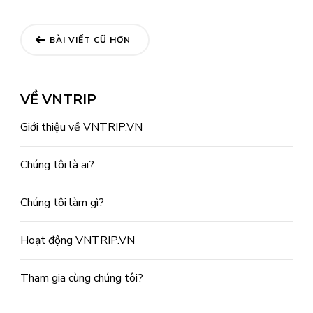
Điều
BÀI VIẾT CŨ HƠN
hướng
bài
VỀ VNTRIP
viết
Giới thiệu về VNTRIP.VN
Chúng tôi là ai?
Chúng tôi làm gì?
Hoạt động VNTRIP.VN
Tham gia cùng chúng tôi?