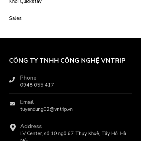
Khối Quickstay
Sales
CÔNG TY TNHH CÔNG NGHỆ VNTRIP
Phone
0948 055 417
Email
tuyendung02@vntrip.vn
Address
LV Center, số 10 ngõ 67 Thụy Khuê, Tây Hồ, Hà
Nội