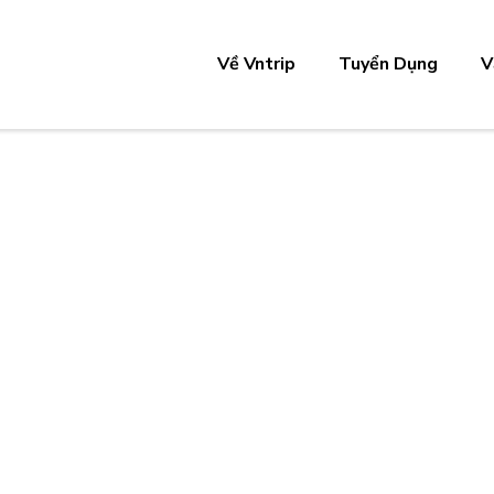
Về Vntrip
Tuyển Dụng
V