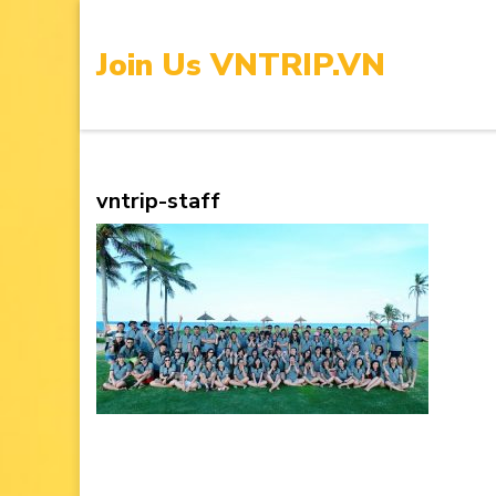
Skip
to
Join Us VNTRIP.VN
content
(Press
Enter)
vntrip-staff