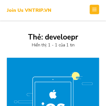
Skip
to
Join Us VNTRIP.VN
content
(Press
Enter)
Thẻ:
develoepr
Hiển thị: 1 - 1 của 1 tin