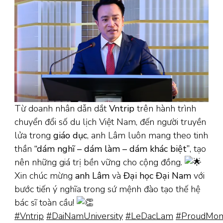
Từ doanh nhân dẫn dắt
Vntrip
trên hành trình
chuyển đổi số du lịch Việt Nam, đến người truyền
lửa trong
giáo dục
, anh Lâm luôn mang theo tinh
thần
“dám nghĩ – dám làm – dám khác biệt”
, tạo
nên những giá trị bền vững cho cộng đồng.
Xin chúc mừng
anh Lâm
và
Đại học Đại Nam
với
bước tiến ý nghĩa trong sứ mệnh đào tạo thế hệ
bác sĩ toàn cầu!
#Vntrip
#DaiNamUniversity
#LeDacLam
#ProudMo