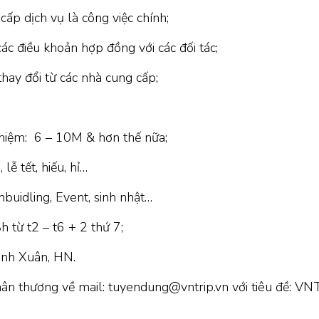
ấp dịch vụ là công việc chính;
các điều khoản hợp đồng với các đối tác;
thay đổi từ các nhà cung cấp;
hiệm: 6 – 10M & hơn thế nữa;
ễ tết, hiếu, hỉ…
mbuidling, Event, sinh nhật…
 từ t2 – t6 + 2 thứ 7;
anh Xuân, HN.
hân thương về mail: tuyendung@vntrip.vn với tiêu đề: VN