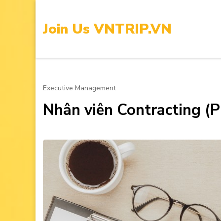
Skip
to
Join Us VNTRIP.VN
content
(Press
Enter)
Executive Management
Nhân viên Contracting (