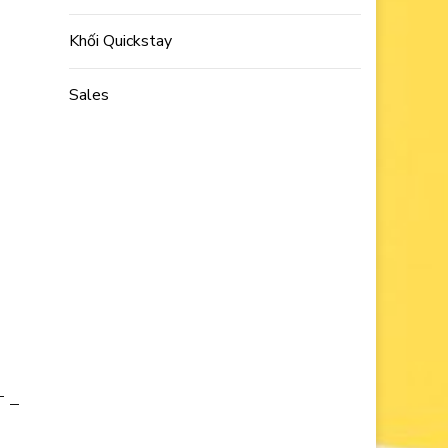
Khối Quickstay
Sales
T –