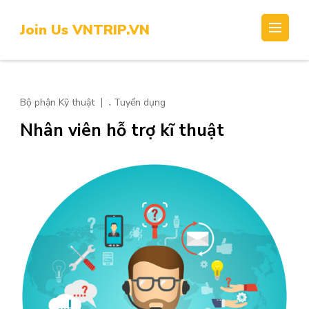
Skip
to
Join Us VNTRIP.VN
content
(Press
Enter)
,
Bộ phận Kỹ thuật
Tuyển dụng
Nhân viên hỗ trợ kĩ thuật