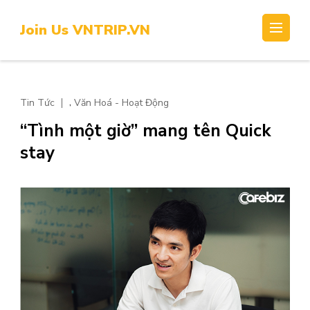
Skip
to
Join Us VNTRIP.VN
content
(Press
Enter)
,
Tin Tức
Văn Hoá - Hoạt Động
“Tình một giờ” mang tên Quick
stay