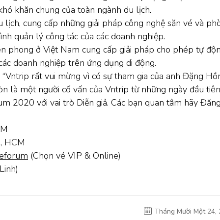
khó khăn chung của toàn ngành du lịch.
du lịch, cung cấp những giải pháp công nghệ săn vé và ph
ình quản lý công tác của các doanh nghiệp.
iên phong ở Việt Nam cung cấp giải pháp cho phép tự độ
 các doanh nghiệp trên ứng dụng di động.
 “Vntrip rất vui mừng vì có sự tham gia của anh Đặng Hồ
òn là một người cố vấn của Vntrip từ những ngày đầu tiên
m 2020 với vai trò Diễn giả. Các bạn quan tâm hãy Đăng
PM
nh, HCM
geforum
(Chọn vé VIP & Online)
Linh)
Tháng Mười Một 24,