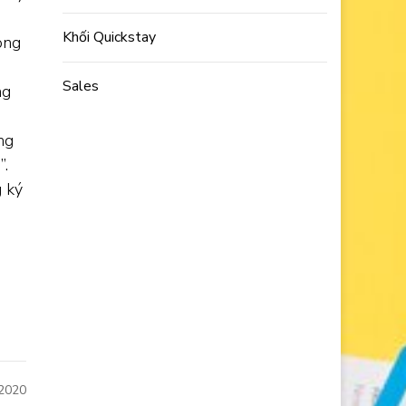
Khối Quickstay
òng
Sales
ng
ng
”.
 ký
 2020