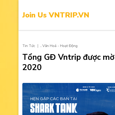
Skip
to
Join Us VNTRIP.VN
content
(Press
Enter)
,
Tin Tức
Văn Hoá - Hoạt Động
Tổng GĐ Vntrip được mời
2020