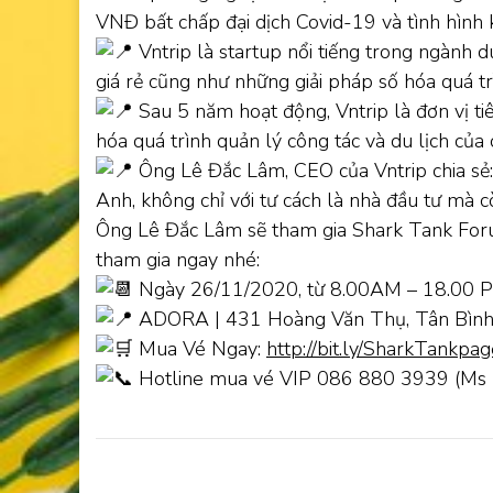
VNĐ bất chấp đại dịch Covid-19 và tình hình 
Vntrip là startup nổi tiếng trong ngành 
giá rẻ cũng như những giải pháp số hóa quá tr
Sau 5 năm hoạt động, Vntrip là đơn vị t
hóa quá trình quản lý công tác và du lịch của
Ông Lê Đắc Lâm, CEO của Vntrip chia sẻ:
Anh, không chỉ với tư cách là nhà đầu tư mà c
Ông Lê Đắc Lâm sẽ tham gia Shark Tank Foru
tham gia ngay nhé:
Ngày 26/11/2020, từ 8.00AM – 18.00 
ADORA | 431 Hoàng Văn Thụ, Tân Bì
Mua Vé Ngay:
http://bit.ly/SharkTankpa
Hotline mua vé VIP 086 880 3939 (Ms 