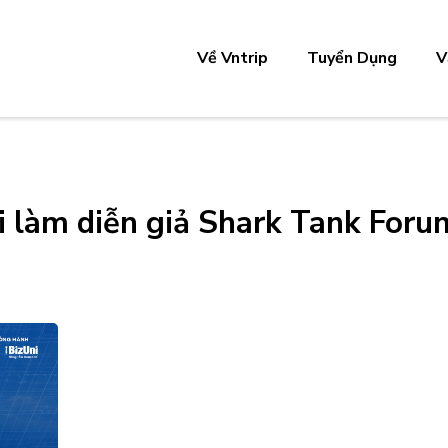
Về Vntrip
Tuyển Dụng
V
 làm diễn giả Shark Tank Foru