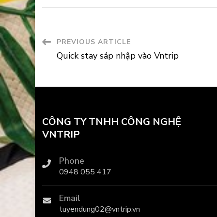
Post
PREVIOUS ARTICLE
Quick stay sáp nhập vào Vntrip
Navigation
CÔNG TY TNHH CÔNG NGHỆ
VNTRIP
Phone
0948 055 417
Email
tuyendung02@vntrip.vn