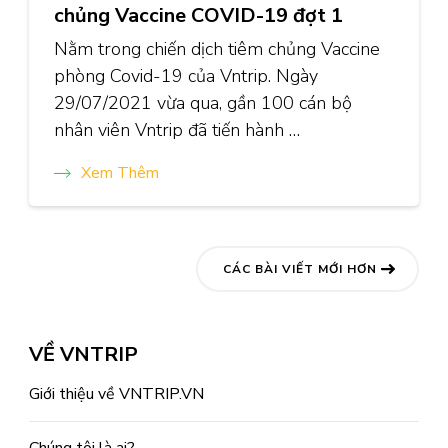
chủng Vaccine COVID-19 đợt 1
Nằm trong chiến dịch tiêm chủng Vaccine
phòng Covid-19 của Vntrip. Ngày
29/07/2021 vừa qua, gần 100 cán bộ
nhân viên Vntrip đã tiến hành …
Xem Thêm
Điều
CÁC BÀI VIẾT MỚI HƠN
hướng
bài
VỀ VNTRIP
viết
Giới thiệu về VNTRIP.VN
Chúng tôi là ai?