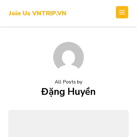
Skip
to
Join Us VNTRIP.VN
content
(Press
Enter)
All Posts by
Đặng Huyền