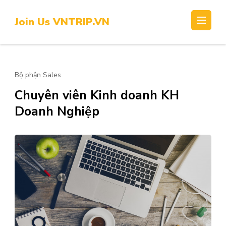
Skip
to
Join Us VNTRIP.VN
content
(Press
Enter)
Bộ phận Sales
Chuyên viên Kinh doanh KH
Doanh Nghiệp