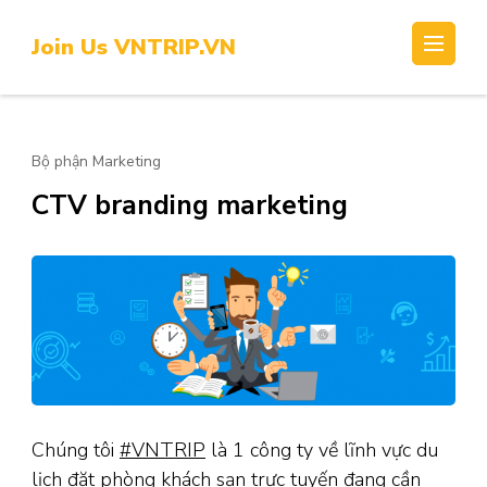
Skip
to
Join Us VNTRIP.VN
content
(Press
Enter)
Bộ phận Marketing
CTV branding marketing
Chúng tôi
#VNTRIP
là 1 công ty về lĩnh vực du
lịch đặt phòng khách sạn trực tuyến đang cần