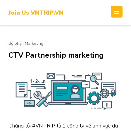
Skip
to
Join Us VNTRIP.VN
content
(Press
Enter)
Bộ phận Marketing
CTV Partnership marketing
Chúng tôi
#VNTRIP
là 1 công ty về lĩnh vực du