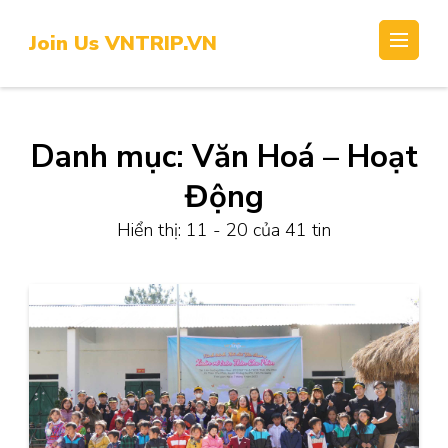
Skip
to
Join Us VNTRIP.VN
content
(Press
Enter)
Danh mục:
Văn Hoá – Hoạt
Động
Hiển thị: 11 - 20 của 41 tin