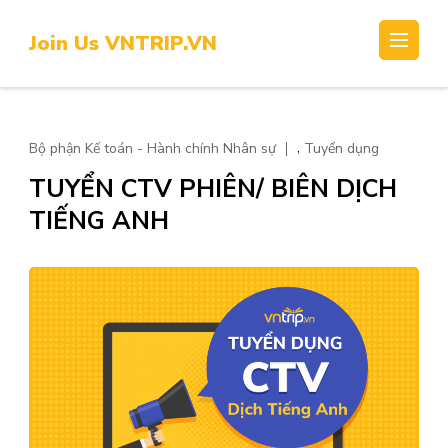
Skip
to
Join Us VNTRIP.VN
content
(Press
Enter)
,
Bộ phận Kế toán - Hành chính Nhân sự
Tuyển dụng
TUYỂN CTV PHIÊN/ BIÊN DỊCH
TIẾNG ANH