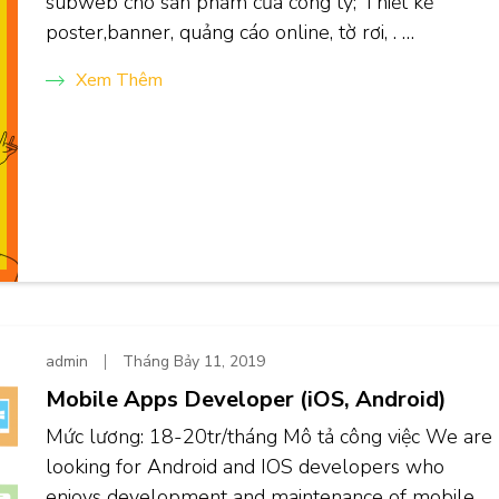
subweb cho sản phẩm của công ty; Thiết kế
poster,banner, quảng cáo online, tờ rơi, . …
Xem Thêm
admin
Tháng Bảy 11, 2019
Mobile Apps Developer (iOS, Android)
Mức lương: 18-20tr/tháng Mô tả công việc We are
looking for Android and IOS developers who
enjoys development and maintenance of mobile